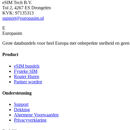
eSIM Tech B.V.
Tol 2, 4267 ES Drongelen
KVK: 97135313
support@europasim.nl
E
Europasim
Grote databundels voor heel Europa met onbeperkte snelheid en geen 
Product
eSIM bundels
Fysieke SIM
Router Huren
Partner worden
Ondersteuning
Support
Dekking
Algemene Voorwaarden
Privacyverklaring