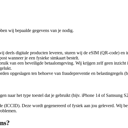
ebben wij bepaalde gegevens van je nodig.
 deels digitale producten leveren, sturen wij de eSIM (QR-code) en inst
ost wanneer je een fysieke simkaart bestelt.
ruik van een beveiligde betaalomgeving. Wij krijgen zelf geen inzicht
gelukt.
worden opgeslagen ten behoeve van fraudepreventie en belastingregels (
n naar het type toestel dat je gebruikt (bijv. iPhone 14 of Samsung S2
de (ICCID). Deze wordt gegenereerd of fysiek aan jou geleverd. Wij b
roblemen.
ens?