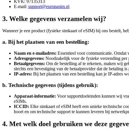
KVK: 97135313
E-mail:
support@europasim.nl
3. Welke gegevens verzamelen wij?
Wanneer je een product (fysieke simkaart of eSIM) bij ons bestelt, h
a. Bij het plaatsen van een bestelling:
Naam en e-mailadres:
Essentieel voor communicatie. Omdat wij
Adresgegevens:
Noodzakelijk voor de fysieke verzending per p
Betaalgegevens:
Om de bestelling af te rekenen, maken wij geb
slechts een bevestiging van de betaalprovider dat de betaling is 
IP-adres:
Bij het plaatsen van een bestelling kan je IP-adres 
b. Technische gegevens (tijdens gebruik):
Apparaat-informatie:
Voor supportdoeleinden kunnen wij vrage
eSIMs.
ICCID:
Elke simkaart of eSIM heeft een unieke technische co
hoort en om technische support te kunnen leveren bij netwerkp
4. Met welk doel gebruiken we deze gegev