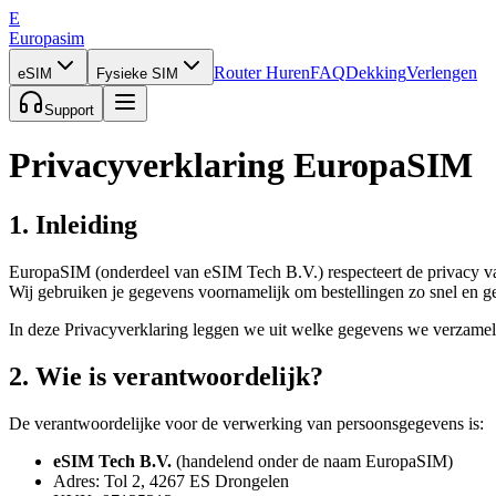
E
Europasim
Router Huren
FAQ
Dekking
Verlengen
eSIM
Fysieke SIM
Support
Privacyverklaring EuropaSIM
1. Inleiding
EuropaSIM (onderdeel van eSIM Tech B.V.) respecteert de privacy van 
Wij gebruiken je gegevens voornamelijk om bestellingen zo snel en ge
In deze Privacyverklaring leggen we uit welke gegevens we verzamel
2. Wie is verantwoordelijk?
De verantwoordelijke voor de verwerking van persoonsgegevens is:
eSIM Tech B.V.
(handelend onder de naam EuropaSIM)
Adres: Tol 2, 4267 ES Drongelen